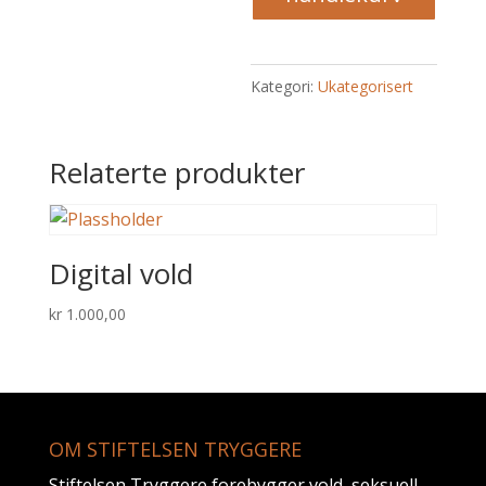
antall
Kategori:
Ukategorisert
Relaterte produkter
Digital vold
kr
1.000,00
OM STIFTELSEN TRYGGERE
Stiftelsen Tryggere forebygger vold, seksuell